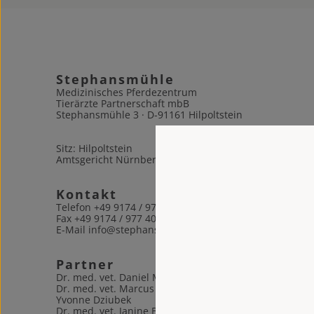
Stephansmühle
Medizinisches Pferdezentrum
Tierärzte Partnerschaft mbB
Stephansmühle 3 · D-91161 Hilpoltstein
Sitz: Hilpoltstein
Amtsgericht Nürnberg PR 366
Kontakt
Telefon +49 9174 / 977 404 – 0
Fax +49 9174 / 977 404 – 31
E-Mail info@stephansmuehle.com
Partner
Dr. med. vet. Daniel Meister
Dr. med. vet. Marcus Schneider
Yvonne Dziubek
Dr. med. vet. Janine Brunner Dip ECEIM