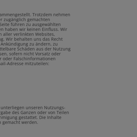
usammengestellt. Trotzdem nehmen
 der zugänglich gemachten
 Seite führen zu ausgewählten
en haben wir keinen Einfluss. Wir
 aller verlinkten Websites,
g. Wir behalten uns das Recht
ge Ankündigung zu ändern, zu
ittelbare Schäden aus der Nutzung
sen, sofern nicht Vorsatz oder
er oder Falschinformationen
mail-Adresse mitzuteilen:
e unterliegen unseren Nutzungs-
rgabe des Ganzen oder von Teilen
hmigung gestattet. Die Inhalte
ich gemacht werden.