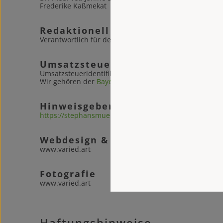
Frederike Kaßmekat
Redaktionell Verantwortlicher
Verantwortlich für den Inhalt: Dr. med. vet. Janine Br
Umsatzsteuer-ID
Umsatzsteueridentifikationsnummer: DE205404966
Wir gehören der
Bayerischen Landestierärztekammer
Hinweisgeberschutzsystem
https://stephansmuehle.hinweis.digital
Webdesign & Entwicklung
www.varied.art
Fotografie
www.varied.art
Haftungshinweise